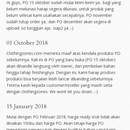
Hi guys, PO 15 oktober sudah mulai kirim-kirim ya.. bagi yang
belum melunasi harap segera dilunasi. untuk produk yang
belum selesai kami usahakan secepatnya. PO november
sudah tutup order ya.. dan PO desember akan segera di
upload. so tungguin aja.. siap2 ya ;-)
01 October 2018
Clothingzones.com meminta maaf atas kendala produksi PO
sebelumnya. Kali ini di PO yang baru buka (PO 15 oktober)
akan dihandle langsung oleh owner, dari pembelian bahan
hingga tahap finishingnya. Dengan ini, kami harap prodses
produksi bisa berjalan lebih lancar dibanding sebelumnya.
Terima kasih kepada customer/reseller yang masih setia
dengan clothingzones. We wont let you down. :-)
15 January 2018
Mulai dengan PO Februari 2018, harga ready stok tidak akan
dinaikan 10ribu dari harga PO. Akan tetapi harga PO
mengalami penyesuaian dengan kualitas bahan yang kami