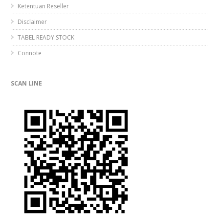
Ketentuan Reseller
Disclaimer
TABEL READY STOCK
Connote
SCAN LINE