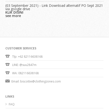
(03 September 2021) -
Link Download alternatif PO Sept 2021
via google drive
KLIK DISINI
see more
CUSTOMER SERVICES
Tlp: +62 82116638168
LINE:
@suu2847m
WA:
082116638168
Email:
biscottie@clothingzones.com
LINKS
FAQ